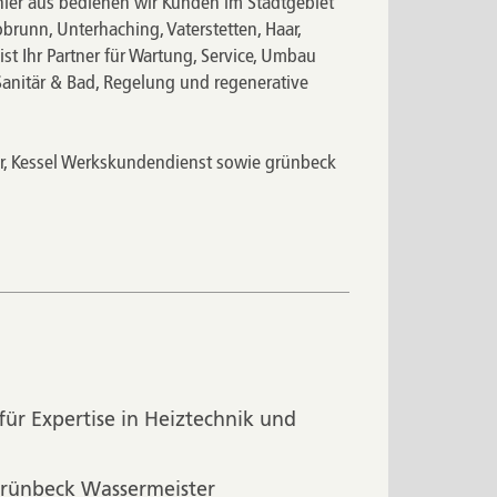
hier aus bedienen wir Kunden im Stadtgebiet
unn, Unterhaching, Vaterstetten, Haar,
st Ihr Partner für Wartung, Service, Umbau
Sanitär & Bad
,
Regelung und regenerative
r
,
Kessel Werkskundendienst
sowie
grünbeck