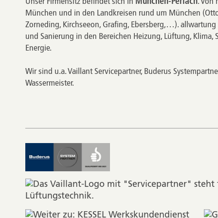
Unser Firmensitz befindet sich in
München-Perlach
. Von 
München und in den Landkreisen rund um München (Ottobr
Zorneding, Kirchseeon, Grafing, Ebersberg,…). allwartung i
und Sanierung in den Bereichen
Heizung
,
Lüftung
, Klima,
Energie
.
Wir sind u.a.
Vaillant Servicepartner
,
Buderus Systempartne
Wassermeister
.