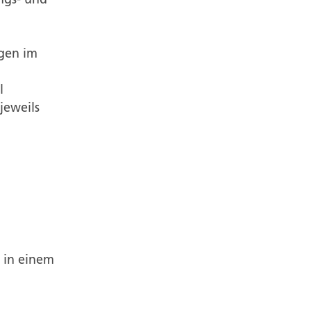
ngs- und
gen im
l
jeweils
l in einem