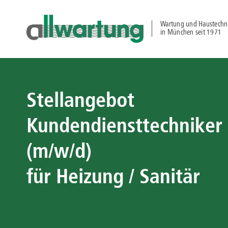
Wartung und Haustechn
in München seit 1971
Stellangebot
Kundendiensttechniker
(m/w/d)
für Heizung / Sanitär